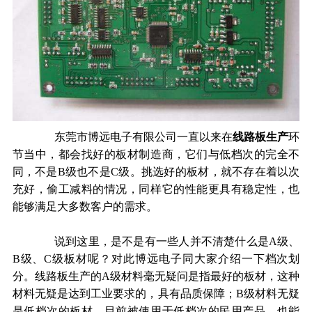
东莞市博远电子有限公司一直以来在
线路板生产
环
节当中，都会找好的板材制造商，它们与低档次的完全不
同，不是
B
级也不是
C
级。挑选好的板材，就不存在着以次
充好，偷工减料的情况，同样它的性能更具有稳定性，也
能够满足大多数客户的需求。
说到这里，是不是有一些人并不清楚什么是
A
级、
B
级、
C
级板材呢？对此博远电子同大家介绍一下档次划
分。线路板生产的
A
级材料毫无疑问是指最好的板材，这种
材料无疑是达到工业要求的，具有品质保障；
B
级材料无疑
是低档次的板材，目前被使用于低档次的民用产品，也能