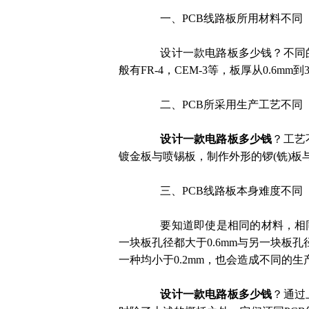
一、
PCB
线路板所用材料不同
设计一款电路板多少钱？不同的
般有
FR-4
，
CEM-3
等，板厚从
0.6mm
到
二、
PCB
所采用生产工艺不同
设计一款电路板多少钱
？工艺
镀金板与喷锡板，制作外形的锣
(
铣
)
板
三、
PCB
线路板本身难度不同
要知道即使是相同的材料，相同
一块板孔径都大于
0.6mm
与另一块板孔
一种均小于
0.2mm
，也会造成不同的生
设计一款电路板多少钱
？通过