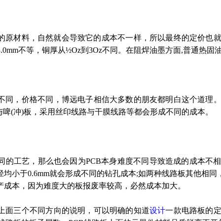
原材料，自然就会导致它的成本不一样，所以最终的定价也就
3.0mm
不等，铜厚从
½Oz
到
3Oz
不同。在阻焊油墨方面
,
普通热固
不同，价格不同，博远电子相信大多数的朋友都明白这个道理
与啤
(
冲
)
板，采用丝印线路与干膜线路等都会形成不同的成本。
的工艺，那么也会因为
PCB
本身难度不同导致造成的成本不
径均小于
0.6mm
就会形成不同的钻孔成本
;
如两种线路板其他相同
产成本，因为难度大的板报废率较高，必然成本加大。
上面三个不同方向的说明，可以明确的知道
设计
一款电路板的